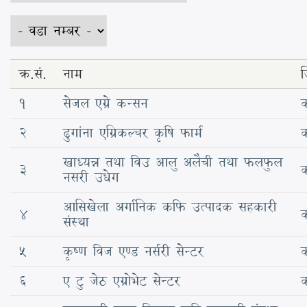
क्र.सं.
नाम
ज
1
सेजल एग्रे कन्सन
क
2
ढुगांना एग्रिकल्चर कृषि फार्म
क
खाध्यन्न तथा विउ आलु अलैची तथा फलफुल
3
क
नसरी उधेग
आसिखेला अर्गानिक कफि उत्पादक सहकारी
4
क
संस्था
5
कृष्ण विज एण्ड नर्सरी सेन्टर
क
6
ए टु जेठ एग्रोभेट सेन्टर
क