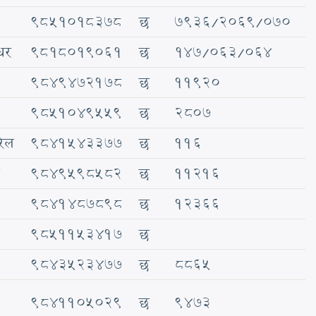
९८५१०१८३७८
छ
७९३६/२०६९/०७०
्धर
९८१८०१९०६१
छ
१४७/०६३/०६४
9849472178
छ
11920
9851049559
छ
2807
रेल
9841543377
छ
116
9849598582
छ
11216
9841487898
छ
12366
9851153417
छ
9843523477
छ
8865
9841105029
छ
9473