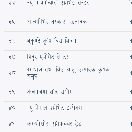
34
न्यु पाचपोखारी एग्रोभेट सेन्टर
स
35
आत्मनिर्भर तरकारी ऊत्पदक
क
36
भकुण्डे कृषि बिउ बिजन
क
37
विदुर एग्रोभेट सेन्टर
क
खाद्यान्न तथा बिउ आलु उत्पादक कृषक
38
क
समूह
39
कंचनजंगा सीड उधोग
क
40
न्यु नेपाल एग्रोभेट इम्पेक्स
क
41
कस्यपेश्वोर एग्रीकल्चर ट्रेड
क