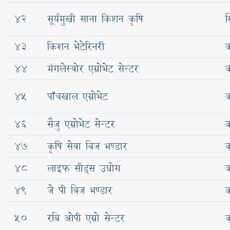
42
सूर्यमुखी साना किशन कृषि
स
43
किशन भेटेरिनरी
क
44
मंगलेस्वोर एग्रोभेट सेन्टर
क
45
पाँचखाल एग्रोभेट
क
46
सैजु एग्रोभेट सेन्टर
क
47
कृषि सेवा बिज भण्डार
क
48
लाइफ सीड्स उधोग
क
49
जे पी बिज भण्डार
क
50
रबि ओपी एग्रो सेन्टर
क