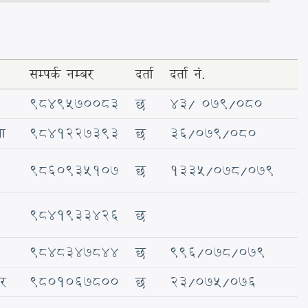
सम्पर्क नम्बर
दर्ता
दर्ता नं.
९८४९५७००८३
छ
४३/ ०७९/०८०
ना
९८४१२२७३९३
छ
३६/०७९/०८०
९८६०९३५१०७
छ
१३३५/०७८/०७९
९८४१९३३४२६
छ
९८४८३४७८४४
छ
९९६/०७८/०७९
धर
९८०१०६७८००
छ
२३/०७५/०७६