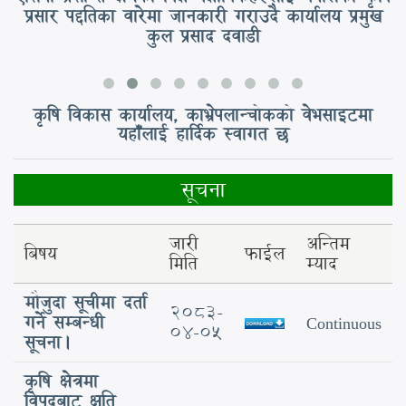
प्रसार पद्दतिका वारेमा जानकारी गराउदै कार्यालय प्रमुख
खेति प्रविधिको वारेमा जानकारी गराउदै कार्यालय प्रमुख
कुल प्रसाद दवाडी
कुल प्रसाद दवाडी
कृषि विकास कार्यालय, काभ्रेपलान्चोकको वेभसाइटमा
यहाँलाई हार्दिक स्वागत छ
सूचना
जारी
अन्तिम
बिषय
फाईल
मिति
म्याद
मौजुदा सूचीमा दर्ता
2083-
गर्ने सम्बन्धी
Continuous
04-05
सूचना।
कृषि क्षेत्रमा
विपद्‍बाट क्षति