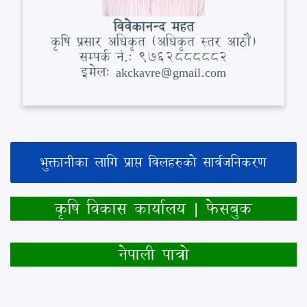
विवेकानन्द महत
कृषि प्रसार अधिकृत (अधिकृत स्तर आठौं)
सम्पर्क नं.: 9762888882
इमेल: akckavre@gmail.com
भुक्तानीका लागि प्राप्त विलहरुको सार्वजनिकरण
कृषि विकास कार्यालय | फेसबुक
नेपाली पात्रो