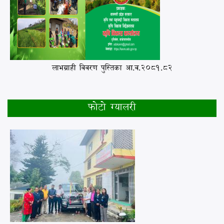
कफि उत्पादनका सम्भावना अवसर तथा चुनौतिहरु_अध्ययन प्रतिवेदन
लाभग्राही विवरण पुस्तिका आ.व.2081.82
फोटो ग्यालरी