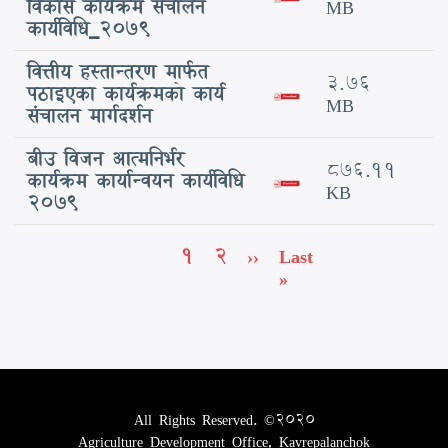
विकास कार्यक्रम संचालन
MB
कार्यविधि_२०७९
वित्तीय हस्तान्तरण मार्फत
3.76
पठाइएका कार्यक्रमको कार्य
MB
संचालन मार्गदर्शन
बीउ विजन आत्मनिर्भर
876.11
कार्यक्रम कार्यान्वयन कार्यविधि
KB
2079
Pagination
Current
1
Page
2
Next
››
Last
Last
page
page
page
»
All Rights Reserved. ©2020
Agriculture Development Office, Kavrepalanchok