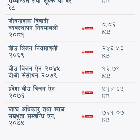
सम्बन्धित सेवा शूल्क वा दर
KB
रेट
जीवनाशक विषादी
8.86
व्यवस्थापन नियमावली
MB
2081
बीउ बिजन नियमावली
246.53
2069
KB
बीउ बिजन ऐन 2045
13.79
दोश्रो संसोधन 2079
MB
प्रदेश बीउ बिजन ऐन
514.65
2076
KB
खाद्य अधिकार तथा खाद्य
761.07
सम्रभुता सम्बन्धि ऐन,
KB
२०७५