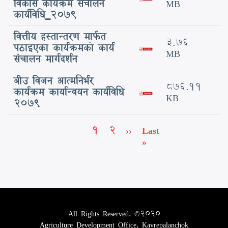
विकास कार्यक्रम संचालन
MB
कार्यविधि_२०७९
वित्तीय हस्तान्तरण मार्फत
3.76
पठाइएका कार्यक्रमको कार्य
MB
संचालन मार्गदर्शन
बीउ विजन आत्मनिर्भर
876.11
कार्यक्रम कार्यान्वयन कार्यविधि
KB
2079
Pagination
Current
1
Page
2
Next
››
Last
Last
page
page
page
»
All Rights Reserved. ©2020
Agriculture Development Office, Kavrepalanchok