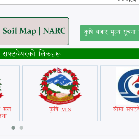
कृषि बजार मूल्य सूचना प
सफ्टवेयरको लिंकहरू
णु मल
कृषि MIS
बीमा सफ्टव
तथा
ेयर