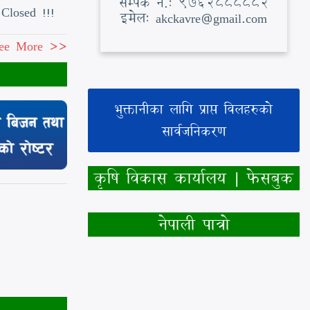
सम्पर्क नं.: 9762888882
Closed !!!
इमेल: akckavre@gmail.com
ee More >>
भुक्तानीका लागि प्राप्त विलहरुको
सार्वजनिकरण
कृषि विकास कार्यालय | फेसबुक
नेपाली पात्रो