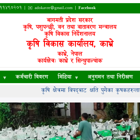
०११४९०२०१ | ✉️
adokavre@gmail.com
|
Facebook
बागमती प्रदेश सरकार
कृषि, पशुपन्छी, वन तथा वातावरण मन्त्रालय
कृषि विकास निर्देशनालय
कृषि विकास कार्यालय, काभ्रे
काभ्रे, नेपाल
कार्यक्षेत्र: काभ्रे र सिन्धुपाल्चोक
कर्मचारी विवरण
मिडिया
अनुगमन तथा निरीक्षण
कृषि क्षेत्रमा विपद्‍बाट क्षति पुगेका कृषकहरुलाई 