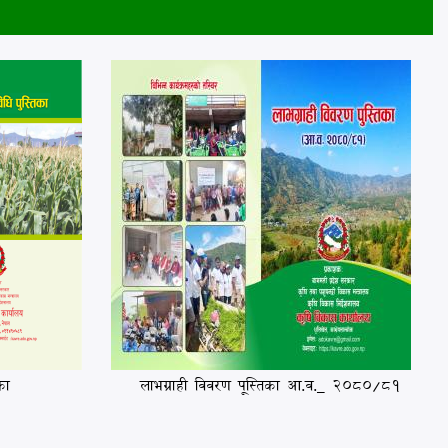
का
लाभग्राही विवरण पूस्तिका आ.व._ २०८०/८१
व